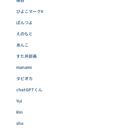
猪谷
ひよこマークII
ぽんつよ
えのもと
あんこ
すた丼部長
manami
タピオカ
chatGPTくん
Yui
Rin
sho