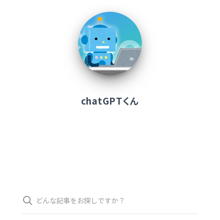
chatGPTくん
検
索